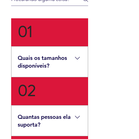
01
Quais os tamanhos
disponíveis?
02
Por enquanto apenas tamanho
único 3x2 metros com 20 cm de
espessura.
Quantas pessoas ela
suporta?