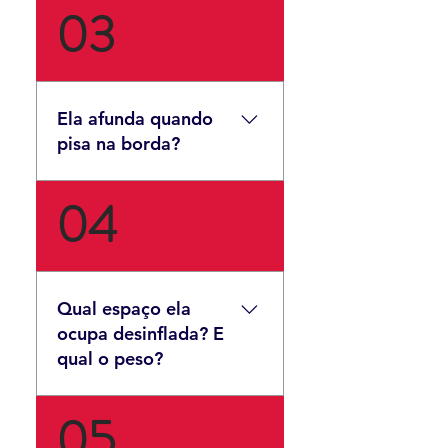
03
Suporta tranquilamente o peso
de 6 adultos, ou 480 Kg sem
alterações em sua flutuação.
Ela afunda quando
pisa na borda?
04
Não. Por ter 20cm de espessura
a plataforma aguenta um adulto
de pé ou sentado na borda,
sem alterações em sua
flutuação.
Qual espaço ela
ocupa desinflada? E
qual o peso?
05
Desinflada ela ocupa
originalmente (dentro do bag)